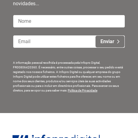
novidades...
Enviar
A informação pessoal recolhida é processada pela Infopro Digital,
FR00806420360. É necessário, entre outras coisas, processar o seu pedido e está
registado nos nossos ficheiros. A Infopro Digital ou qualquer empresa do grupo
Infopro Digital pode utilizar estes ficheiros para lhe oferecer, em seu nome ou em
nome dos seus clientes, produtos e/ou serviços úteis às suas actividades
profissionais ou para o incluir em directórios profissionais. Para exercer os seus
direitos, para se opor ou para saber mais:
Política de Privacidade