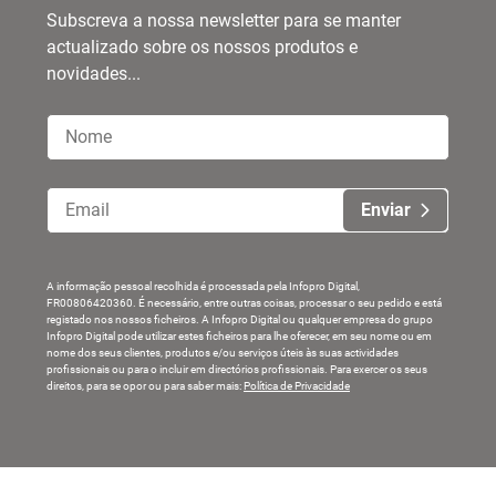
Subscreva a nossa newsletter para se manter
actualizado sobre os nossos produtos e
novidades...
Enviar
A informação pessoal recolhida é processada pela Infopro Digital,
FR00806420360. É necessário, entre outras coisas, processar o seu pedido e está
registado nos nossos ficheiros. A Infopro Digital ou qualquer empresa do grupo
Infopro Digital pode utilizar estes ficheiros para lhe oferecer, em seu nome ou em
nome dos seus clientes, produtos e/ou serviços úteis às suas actividades
profissionais ou para o incluir em directórios profissionais. Para exercer os seus
direitos, para se opor ou para saber mais:
Política de Privacidade