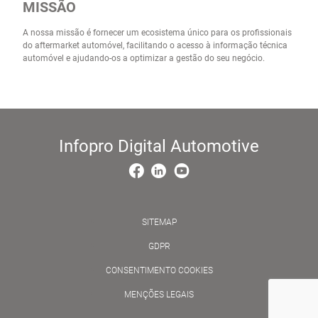
MISSÃO
A nossa missão é fornecer um ecosistema único para os profissionais
do aftermarket automóvel, facilitando o acesso à informação técnica
automóvel e ajudando-os a optimizar a gestão do seu negócio.
Infopro Digital Automotive
facebook
linkedin
youtube
SITEMAP
GDPR
CONSENTIMENTO COOKIES
MENÇÕES LEGAIS