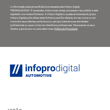
A informação pessoal recolhida é processada pela Infopro Digital,
FR00806420360. É necessário, entre outras coisas, processar o seu pedido e está
registado nos nossos ficheiros. A Infopro Digital ou qualquer empresa do grupo
Infopro Digital pode utilizar estes ficheiros para lhe oferecer, em seu nome ou em
nome dos seus clientes, produtos e/ou serviços úteis às suas actividades
profissionais ou para o incluir em directórios profissionais. Para exercer os seus
direitos, para se opor ou para saber mais:
Política de Privacidade